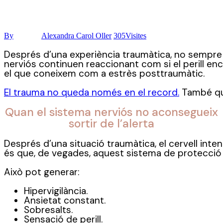
By
Alexandra Carol Oller
305
Visites
Després d’una experiència traumàtica, no sempre é
nerviós continuen reaccionant com si el perill enca
el que coneixem com a estrès posttraumàtic.
El trauma no queda només en el record.
També que
Quan el sistema nerviós no aconsegueix
sortir de l’alerta
Després d’una situació traumàtica, el cervell inten
és que, de vegades, aquest sistema de protecció
Això pot generar:
Hipervigilància.
Ansietat constant.
Sobresalts.
Sensació de perill.