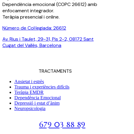
Dependència emocional (COPC 26612) amb
enfocament integrador.
Teràpia presencial i online.
Número de Col·legiada: 26612
Av. Rius i Taulet, 29-31, Pis 2-2, 08172 Sant
Cugat del Vallès, Barcelona
Parlem per WhatsApp?
TRACTAMENTS
Ansietat i estrès
Trauma i experiències difícils
Teràpia EMDR
Dependència Emocional
Depressió i estat d’ànim
Neuropsicologia
679 03 88 89