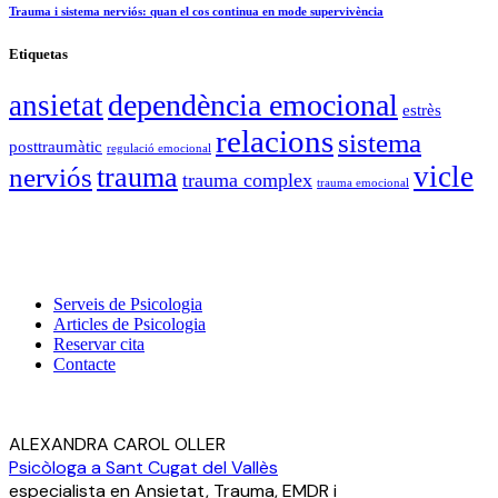
Trauma i sistema nerviós: quan el cos continua en mode supervivència
Etiquetas
dependència emocional
ansietat
estrès
relacions
sistema
posttraumàtic
regulació emocional
vicle
trauma
nerviós
trauma complex
trauma emocional
Serveis de Psicologia
Articles de Psicologia
Reservar cita
Contacte
ALEXANDRA CAROL OLLER
Psicòloga a Sant Cugat del Vallès
especialista en Ansietat, Trauma, EMDR i