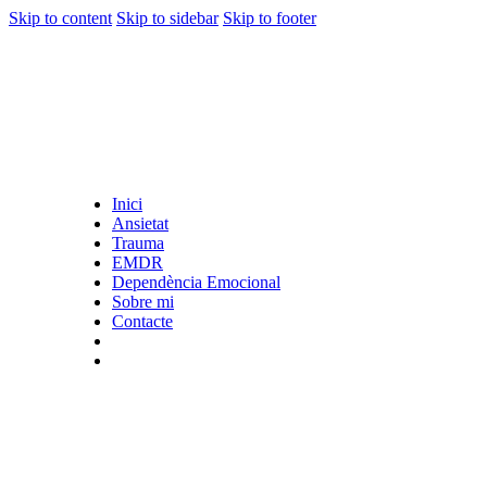
Skip to content
Skip to sidebar
Skip to footer
Inici
Ansietat
Trauma
EMDR
Dependència Emocional
Sobre mi
Contacte