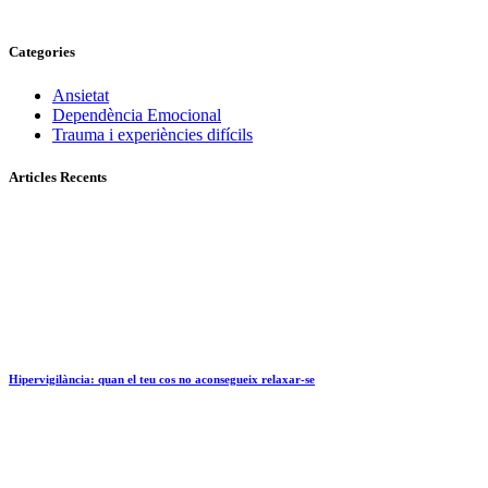
Categories
Ansietat
Dependència Emocional
Trauma i experiències difícils
Articles Recents
Hipervigilància: quan el teu cos no aconsegueix relaxar-se