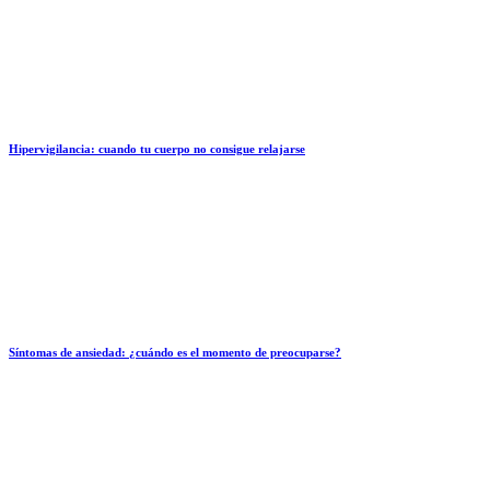
Hipervigilancia: cuando tu cuerpo no consigue relajarse
Síntomas de ansiedad: ¿cuándo es el momento de preocuparse?