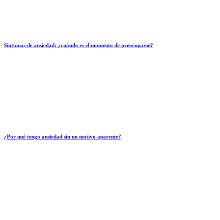
Síntomas de ansiedad: ¿cuándo es el momento de preocuparse?
¿Por qué tengo ansiedad sin un motivo aparente?